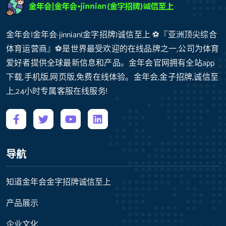
金年会|金年会·jinnian(金字招牌)诚信至上 ⚽️『亚洲顶尖综合
体育运营商』⚽️是世界最受欢迎的在线品牌之一,公司为体育
爱好者提供全球最新信息和产品。金年会官网拥有全站app
下载,手机版,网页版,免费在线体验。金年会,金子招牌,诚信至
上,24小时专属客服在线服务!
导航
知道金年会金字招牌诚信至上
产品展示
企业文化