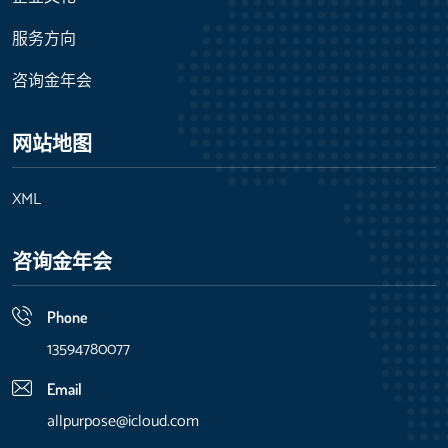
服务方向
咨询金年会
网站地图
XML
咨询金年会
Phone
13594780077
Email
allpurpose@icloud.com