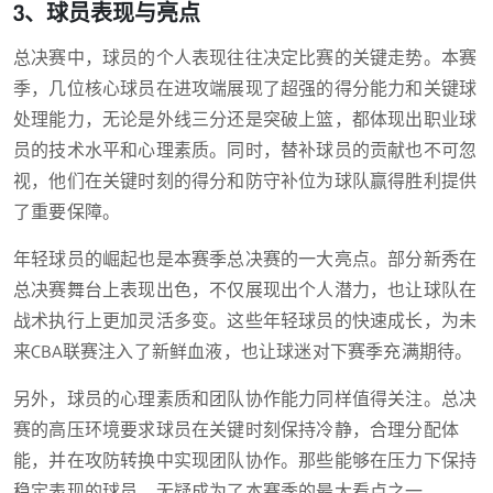
3、球员表现与亮点
总决赛中，球员的个人表现往往决定比赛的关键走势。本赛
季，几位核心球员在进攻端展现了超强的得分能力和关键球
处理能力，无论是外线三分还是突破上篮，都体现出职业球
员的技术水平和心理素质。同时，替补球员的贡献也不可忽
视，他们在关键时刻的得分和防守补位为球队赢得胜利提供
了重要保障。
年轻球员的崛起也是本赛季总决赛的一大亮点。部分新秀在
总决赛舞台上表现出色，不仅展现出个人潜力，也让球队在
战术执行上更加灵活多变。这些年轻球员的快速成长，为未
来CBA联赛注入了新鲜血液，也让球迷对下赛季充满期待。
另外，球员的心理素质和团队协作能力同样值得关注。总决
赛的高压环境要求球员在关键时刻保持冷静，合理分配体
能，并在攻防转换中实现团队协作。那些能够在压力下保持
稳定表现的球员，无疑成为了本赛季的最大看点之一。