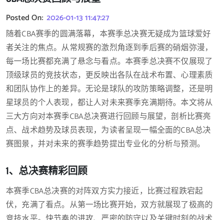
Posted On:
2026-01-13 11:47:27
随着CBA赛季的圆满落幕，本赛季总决赛无疑成为篮球爱好
者关注的焦点。从常规赛的激烈角逐到季后赛的硝烟弥漫，
每一场比赛都充满了悬念与看点。本赛季总决赛不仅展现了
顶级球员的竞技状态，更反映出各队在战术布置、心理素质
和团队协作上的差异。无论是球队的攻防策略调整，还是明
星球员的个人表现，都让人对未来赛季充满期待。本文将从
三大方向对本赛季CBA总决赛进行回顾与展望，剖析比赛亮
点、战术趋势及球员表现，为读者呈现一幅全面的CBA总决
赛图景，并对未来的赛季趋势提出专业化的分析与预测。
1、总决赛精彩回顾
本赛季CBA总决赛的对阵双方实力接近，比赛过程跌宕起
伏，充满了看点。从第一场比赛开始，双方就展现了极高的
竞技水平。快节奏的进攻、严密的防守以及关键时刻的战术