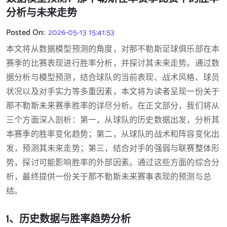
分析与未来走势
Posted On:
2026-05-13 15:41:53
本文将从数据模型预测的角度，对那不勒斯足球俱乐部在本
赛季的比赛表现进行胜率分析，并探讨其未来走势。通过数
据分析与模型预测，结合球队的当前表现、战术风格、球员
状况以及对手实力等多重因素，本文将为读者呈现一份关于
那不勒斯未来赛季胜率的详尽分析。在正文部分，我们将从
三个方面深入剖析：第一，从球队的历史数据出发，分析其
本赛季的胜率变化趋势；第二，从球队的战术和阵容变化出
发，预测其未来走势；第三，结合对手的强弱与联赛整体形
势，探讨可能影响胜率的外部因素。通过这些方面的综合分
析，最终提供一份关于那不勒斯未来赛事表现的预测与总
结。
1、历史数据与胜率趋势分析