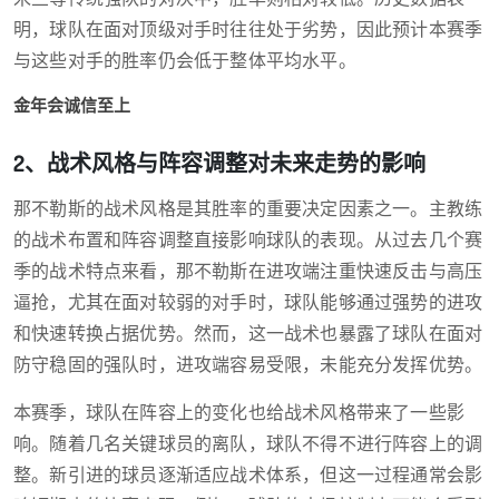
明，球队在面对顶级对手时往往处于劣势，因此预计本赛季
与这些对手的胜率仍会低于整体平均水平。
金年会诚信至上
2、战术风格与阵容调整对未来走势的影响
那不勒斯的战术风格是其胜率的重要决定因素之一。主教练
的战术布置和阵容调整直接影响球队的表现。从过去几个赛
季的战术特点来看，那不勒斯在进攻端注重快速反击与高压
逼抢，尤其在面对较弱的对手时，球队能够通过强势的进攻
和快速转换占据优势。然而，这一战术也暴露了球队在面对
防守稳固的强队时，进攻端容易受限，未能充分发挥优势。
本赛季，球队在阵容上的变化也给战术风格带来了一些影
响。随着几名关键球员的离队，球队不得不进行阵容上的调
整。新引进的球员逐渐适应战术体系，但这一过程通常会影