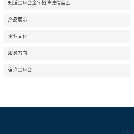
知道金年会金字招牌诚信至上
产品展示
企业文化
服务方向
咨询金年会