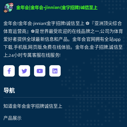
金年会|金年会·jinnian(金字招牌)诚信至上 ⚽️『亚洲顶尖综合
体育运营商』⚽️是世界最受欢迎的在线品牌之一,公司为体育
爱好者提供全球最新信息和产品。金年会官网拥有全站app
下载,手机版,网页版,免费在线体验。金年会,金子招牌,诚信至
上,24小时专属客服在线服务!
导航
知道金年会金字招牌诚信至上
产品展示