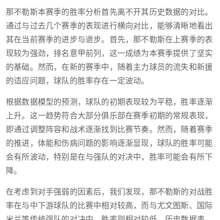
那不勒斯本赛季的胜率分析首先离不开其历史数据的对比。
通过与过去几个赛季的表现进行横向对比，能够清晰地看出
其在当前赛季的进步与退步。首先，那不勒斯在上赛季的表
现较为强劲，排名意甲前列，这一成绩为本赛季提供了坚实
的基础。然而，在新的赛季中，随着主力球员的流失和新援
的适应问题，球队的胜率存在一定波动。
根据数据模型的预测，球队的初期表现较为平稳，胜率逐渐
上升。这一趋势符合大部分俱乐部在赛季初期的常规表现，
即通过调整阵容和战术逐渐找到比赛节奏。然而，随着赛季
的推进，体能和伤病问题的影响逐渐显现，球队的胜率可能
会有所波动，特别是在与强队的对决中，胜率可能会有所下
降。
在考虑到对手强弱的因素后，我们发现，那不勒斯的对战胜
率在与中下游球队的比赛中相对较高，而与尤文图斯、国际
米兰等传统强队的对决中，胜率则相对较低。历史数据表