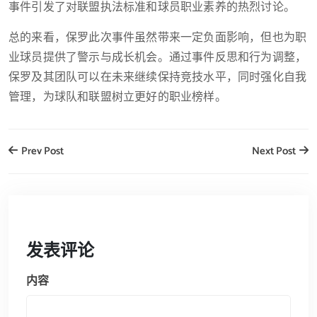
事件引发了对联盟执法标准和球员职业素养的热烈讨论。
总的来看，保罗此次事件虽然带来一定负面影响，但也为职
业球员提供了警示与成长机会。通过事件反思和行为调整，
保罗及其团队可以在未来继续保持竞技水平，同时强化自我
管理，为球队和联盟树立更好的职业榜样。
Prev Post
Next Post
发表评论
内容