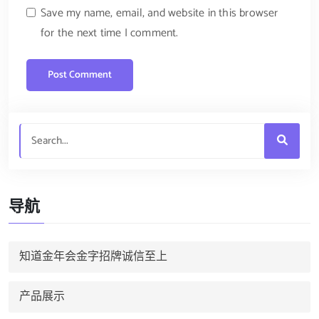
Save my name, email, and website in this browser
for the next time I comment.
导航
知道金年会金字招牌诚信至上
产品展示