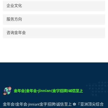
企业文化
服务方向
咨询金年会
金年会|金年会·jinnian(金字招牌)诚信至上 ⚽️『亚洲顶尖综合