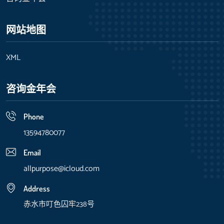
网站地图
XML
咨询金年会
Phone
13594780077
Email
allpurpose@icloud.com
Address
赤水市叮色囚牢238号