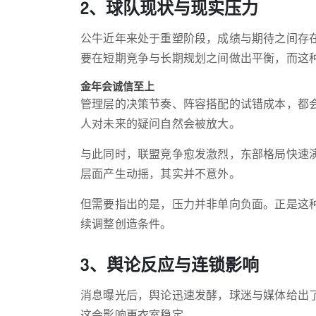
2、球队现状与现实压力
公牛近年来处于重塑阶段，成绩与期待之间存在
要在短期竞争与长期规划之间做出平衡，而这
金年会诚信至上
管理层的决策节奏、阵容搭配的试错成本，都
人对未来的疑问自然会被放大。
与此同时，联盟竞争愈发激烈，东部格局快速
层面产生动摇，其实并不意外。
但需要指出的是，压力并非单向负面。正是这
续调整创造条件。
3、舆论反应与连锁影响
消息曝光后，舆论迅速发酵，球迷与媒体给出
这会影响更衣室稳定。