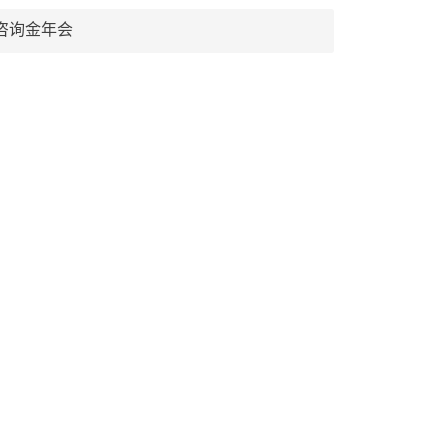
咨询金年会