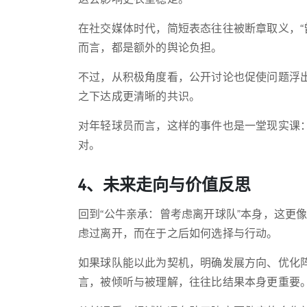
在社交媒体时代，简短表态往往被断章取义，“
而言，都是额外的舆论负担。
不过，从积极角度看，公开讨论也促使问题浮
之下达成更清晰的共识。
对年轻球员而言，这样的事件也是一堂现实课
对。
4、未来走向与价值反思
回到“公牛亲承：曾考虑离开球队”本身，这更
虑过离开，而在于之后如何选择与行动。
如果球队能以此为契机，明确发展方向、优化
言，被倾听与被理解，往往比结果本身更重要