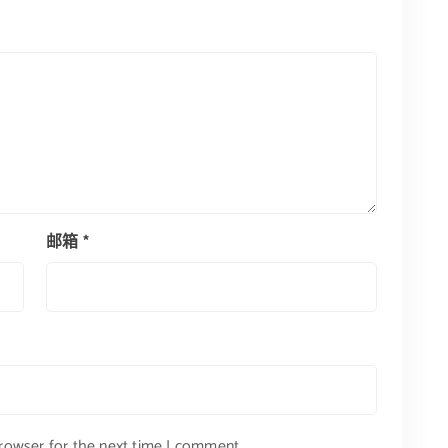
邮箱
*
browser for the next time I comment.