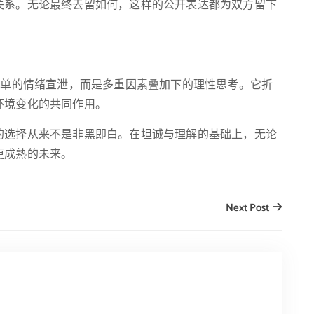
关系。无论最终去留如何，这样的公开表达都为双方留下
简单的情绪宣泄，而是多重因素叠加下的理性思考。它折
环境变化的共同作用。
的选择从来不是非黑即白。在坦诚与理解的基础上，无论
更成熟的未来。
Next Post