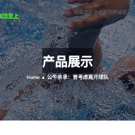
首
知道金年会金字招牌诚信
页
至上
产品展示
Home
公牛亲承：曾考虑离开球队